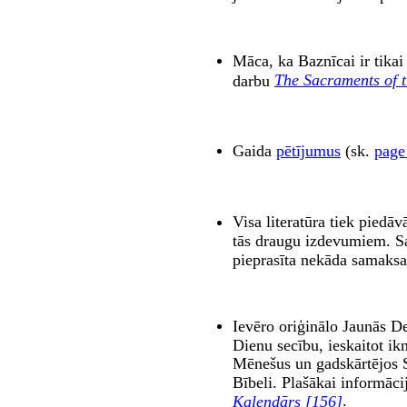
Māca, ka Baznīcai ir tikai
The Sacraments of 
darbu
Gaida
pētījumus
(sk.
page
Visa literatūra tiek piedā
tās draugu izdevumiem. S
pieprasīta nekāda samaksa
Ievēro oriģinālo Jaunās D
Dienu secību, ieskaitot ik
Mēnešus un gadskārtējos S
Bībeli. Plašākai informāci
.
Kalendārs [156]