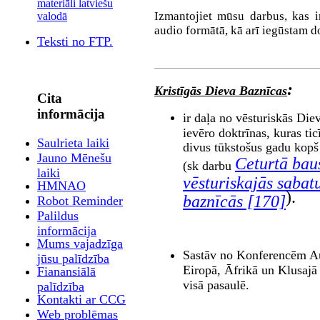
materiāli latviešu
Izmantojiet mūsu darbus, kas i
valodā
audio formātā, kā arī iegūstam d
Teksti no FTP.
:
Kristīgās Dieva Baznīcas
Cita
informācija
ir
daļa no vēsturiskās Die
ievēro doktrīnas, kuras ticī
Saulrieta laiki
divus tūkstošus gadu kopš
Jauno Mēnešu
Ceturtā bau
(sk darbu
laiki
vēsturiskajās sabat
HMNAO
).
baznīcās [170]
Robot Reminder
Palildus
informācija
Mums vajadzīga
Sastāv no Konferencēm Au
jūsu palīdzība
Eiropā, Āfrikā un Klusajā 
Fianansiālā
visā pasaulē.
palīdzība
Kontakti ar CCG
Web problēmas