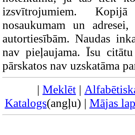
izsvītrojumiem. Kopij
nosaukumam un adresei, 
autortiesībām. Naudas inka
nav pieļaujama. Īsu citātu
pārskatos nav uzskatāma pa
|
Meklēt
|
Alfabētisk
Katalogs
(angļu) |
Mā
jas la