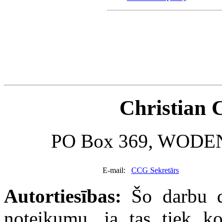
Christian 
PO Box 369, WODE
E-mail:
CCG Sekretārs
Autortiesības:
Šo darbu dr
noteikumu, ja tas tiek k