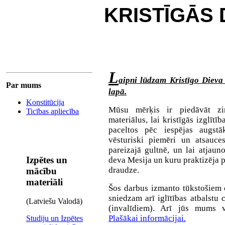
KRISTĪGĀS 
L
aipni lūdzam Kristīgo Dieva
Par mums
lapā.
Konstitūcija
Mūsu mērķis ir piedāvāt zinā
Ticības apliecība
materiālus, lai kristīgās izglītī
paceltos pēc iespējas augstā
vēsturiski piemēri un atsauces,
pareizajā gultnē, un lai atjauno
Izpētes un
deva Mesija un kuru praktizēja 
draudze.
mācību
materiāli
Šos darbus izmanto tūkstošiem 
sniedzam arī iglītības atbalstu
(Latviešu Valodā)
(invalīdiem). Arī jūs mums v
Plašākai informācijai.
Studiju un Izpētes