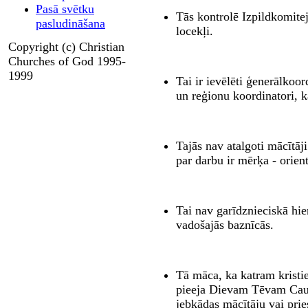
Pasā svētku
Tās kontrolē Izpildkomitej
pasludināšana
locekļi.
Copyright (c) Christian
Churches of God 1995-
1999
Tai ir ievēlēti ģenerālkoor
un reģionu koordinatori, k
Tajās nav atalgoti mācītāj
par darbu ir mērķa - orient
Tai nav garīdznieciskā hiera
vadošajās baznīcās.
Tā māca, ka katram kristiet
pieeja Dievam Tēvam Caur
jebkādas mācītāju vai prie